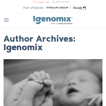
Skip
800 50342
طلب معلومات
to
|
Part of brands:
content
Author Archives:
Igenomix