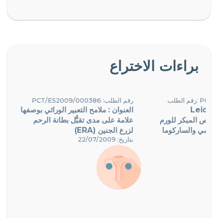
براءات الاختراع
PCT/EP20
رقم الطلب: PCT/ES2009/000386
Leiom
العنوان : ملامح التعبير الوراثي بوصفها
يص المبكر للورم
علامة على مدى تقبُّل بطانة الرحم
لرحمي والساركوما
لزرع الجنين (ERA)
بتاريخ: 22/07/2009