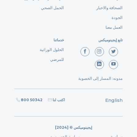
الصحافة والاخبار
الحمل الصحي
الجودة
العمل معنا
تابع إيجينوميكس
خدماتنا
الحلول الوراثية
للمرضي
مدونه: المسار إلى الخصوبة
English
اكتب لنا
800 50342
[2024] © إيجينوميكس
سياسة
سياسة الخصوصية