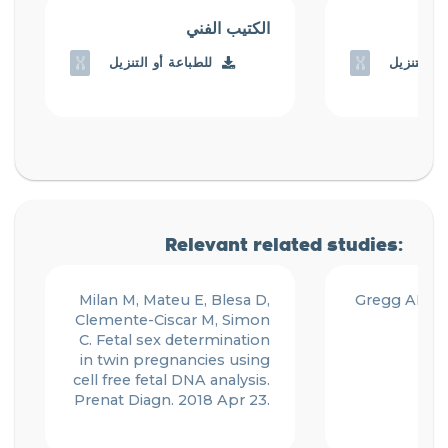
الكتيب الفني
أو التنزيل
للطباعة أو التنزيل
Relevant related studies:
Milan M, Mateu E, Blesa D,
Gregg AR et
Clemente-Ciscar M, Simon
20
C. Fetal sex determination
in twin pregnancies using
cell free fetal DNA analysis.
Prenat Diagn. 2018 Apr 23.