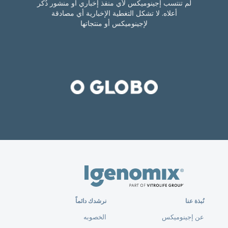
لم تنتسب إجينوميكس لأي منفذ إخباري أو منشور ذُكر
أعلاه. لا تشكل التغطية الإخبارية أي مصادقة
لإجينوميكس أو منتجاتها
نُبذة عنا
نرشدك دائماً
عن إجينوميكس
الخصوبه