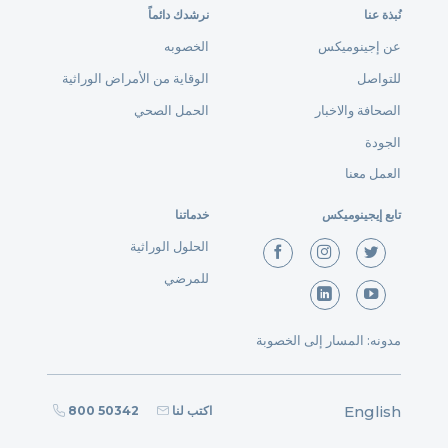
نُبذة عنا
نرشدك دائماً
عن إجينوميكس
الخصوبه
للتواصل
الوقاية من الأمراض الوراثية
الصحافة والاخبار
الحمل الصحي
الجودة
العمل معنا
تابع إيجينوميكس
خدماتنا
الحلول الوراثية
للمرضي
مدونه: المسار إلى الخصوبة
English
اكتب لنا
800 50342